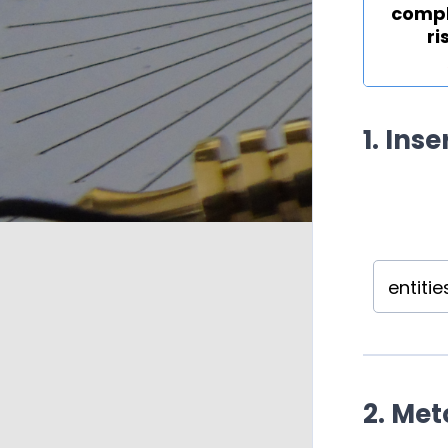
comple
ri
1. Inse
2. Me