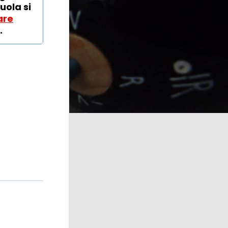
uola si
are
.